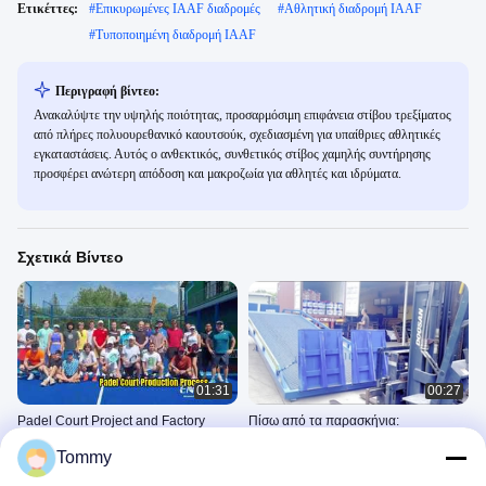
Ετικέττες:
#
Επικυρωμένες IAAF διαδρομές
#
Αθλητική διαδρομή IAAF
#
Τυποποιημένη διαδρομή IAAF
Περιγραφή βίντεο:
Ανακαλύψτε την υψηλής ποιότητας, προσαρμόσιμη επιφάνεια στίβου τρεξίματος
από πλήρες πολυουρεθανικό καουτσούκ, σχεδιασμένη για υπαίθριες αθλητικές
εγκαταστάσεις. Αυτός ο ανθεκτικός, συνθετικός στίβος χαμηλής συντήρησης
προσφέρει ανώτερη απόδοση και μακροζωία για αθλητές και ιδρύματα.
Σχετικά Βίντεο
01:31
00:27
Padel Court Project and Factory
Πίσω από τα παρασκήνια:
Show
Εφοδιασμός εμπορευματοκιβωτίων
Tommy
στο USAWEGI Sports
Έκθεση Εργοστασίου
Έκθεση Εργοστασίου
March 04, 2026
June 05, 2025