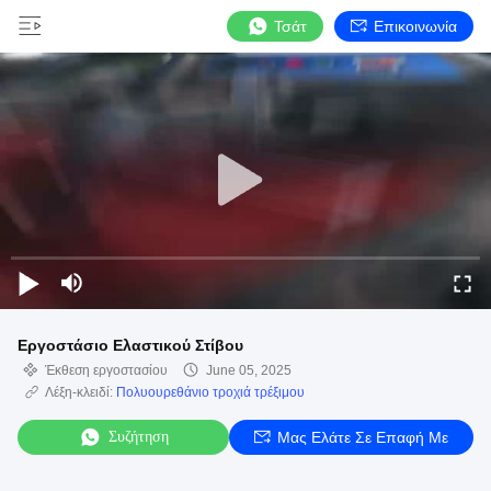
Τσάτ
Επικοινωνία
Εργοστάσιο Ελαστικού Στίβου
Έκθεση εργοστασίου
June 05, 2025
Λέξη-κλειδί:
Πολυουρεθάνιο τροχιά τρέξιμου
Συζήτηση
Μας Ελάτε Σε Επαφή Με