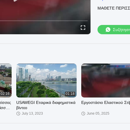
easy-installation
ΜΆΘΕΤΕ ΠΕΡΙΣ
USA WEGI SPORTS
Πολιτείες
Μπορούμε να πρ
EPDM Rubber Run
Συζήτησ
4179527-epdm-ru
Sandwich System
4179522-sandwich
Prefabricated Ru
4179523-prefabri
Καλώς ήρθατε να 
https://www.rubb
Ποιοτικό EPDM R
https://www.rubb
track-all-weather-
USA WEGI SPORTS
02:16
01:18
Μπορούμε να πρ
πίσσες
USAWEGI Εταιρικά διαφημιστικά
Εργοστάσιο Ελαστικού Στί
EPDM Rubber Run
πίσσα
βίντεο
4179527-epdm-ru
July 13, 2023
June 05, 2025
Sandwich System
4179522-sandwich
Prefabricated Ru