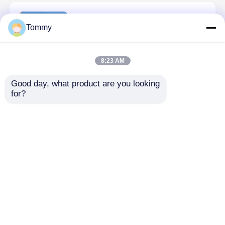
【USAWEGI Padel Θήκη】Έργο
Tommy
Κατασκευής Γηπέδων Padel
Tennis στο Καζακστάν
8:23 AM
Good day, what product are you looking 
for?
【USAWEGI Θήκη Padel Tennis】
Έργο Κατασκευής Γηπέδων
Padel Tennis στο Βιετνάμ
[Υπόθεση USAWEGI Padel]
Κατασκευή ενός γήπεδου τένις
στο Μασκάτ του Ομάν