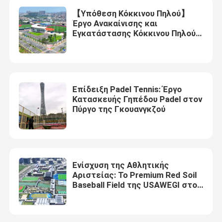
【Υπόθεση Κόκκινου Πηλού】
Έργο Ανακαίνισης και
Εγκατάστασης Κόκκινου Πηλού
στο Στάδιο Μπέιζμπολ Panda
Zhongshan, Φάση ΙΙ
Επίδειξη Padel Tennis: Έργο
Κατασκευής Γηπέδου Padel στον
Πύργο της Γκουανγκζού
Ενίσχυση της Αθλητικής
Αριστείας: Το Premium Red Soil
Baseball Field της USAWEGI στο
Hefner Middle School, Oklahoma
City