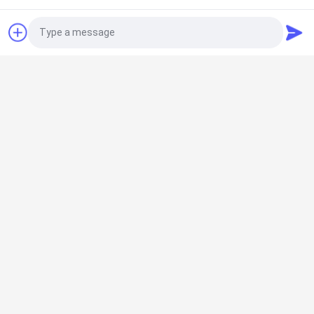
USAWEGI Κατασκευές - Κένυα
Padel
Photo
USAWEGI χόρτο 16.000
Video Call
τετραγωνικά μέτρα γκαζόν
εξήχθησαν στη Νότια Κορέα
Audio Call
Αρχική
[Εγχειρίδιο τεχνητού γκαζόν]
Σχέδιο κατασκευής γηπέδου
Προϊόντα
ποδοσφαίρου στην Αιθιοπία
Βίντεο