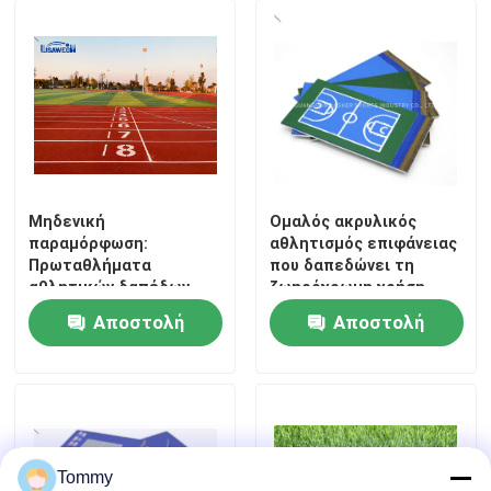
Μηδενική
Ομαλός ακρυλικός
παραμόρφωση:
αθλητισμός επιφάνειας
Πρωταθλήματα
που δαπεδώνει τη
αθλητικών δαπέδων
ζωηρόχρωμη χρήση
από πλήρη
γηπέδου αντισφαίρισης
Αποστολή
Αποστολή
πολυουρεθάνιο
Αρχική
ερώτησης
ερώτησης
Προϊόντα
Tommy
Βίντεο