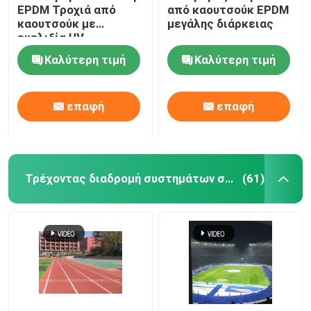
EPDM Τροχιά από
από καουτσούκ EPDM
καουτσούκ με
μεγάλης διάρκειας
Λαστιχένιο χαλί γυμναστικής
ευελιξία UV
Καλύτερη τιμή
Καλύτερη τιμή
υβριδική πίστα
επαφή
επαφή
Αθλητισμός Κόκκινο πηλό
Τρέχοντας διαδρομή συστημάτων σάντουιτς
(61)