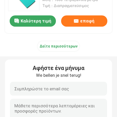
Τιμή：Διαπραγματεύσιμος
Λαστιχένια τρέχοντας διαδρομή EPDM
Καλύτερη τιμή
επαφή
Τρέχοντας διαδρομή συστημάτων σάντουιτς
Δείτε περισσότερων
Προκατασκευασμένη τρέχοντας διαδρομή
Πολυουρεθάνιο τροχιά τρέξιμου
Αφήστε ένα μήνυμα
We bellen je snel terug!
Τεχνητές πίσσες ποδοσφαίρου
Δίκτυο παδέλ
Διατρυβώδης τροχιά