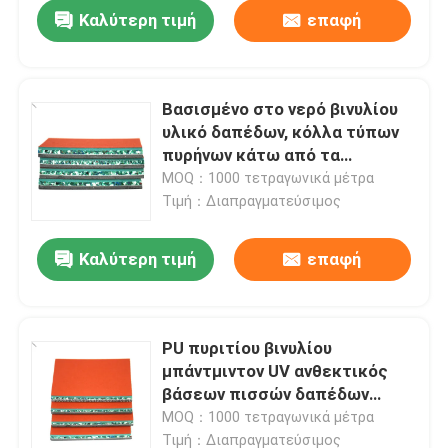
Καλύτερη τιμή
επαφή
Βασισμένο στο νερό βινυλίου
υλικό δαπέδων, κόλλα τύπων
πυρήνων κάτω από τα
κεραμίδια ταπήτων
MOQ：1000 τετραγωνικά μέτρα
Τιμή：Διαπραγματεύσιμος
Καλύτερη τιμή
επαφή
Αρχική
PU πυριτίου βινυλίου
μπάντμιντον UV ανθεκτικός
Προϊόντα
βάσεων πισσών δαπέδων
δικαστηρίου λαστιχένιος
MOQ：1000 τετραγωνικά μέτρα
Βίντεο
Τιμή：Διαπραγματεύσιμος