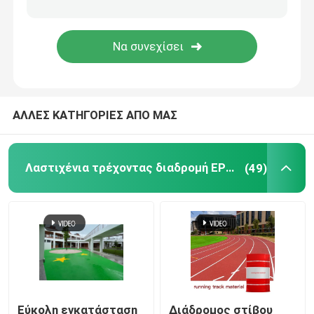
Τεχνητή τύρφη χλόης κήπων
Πολυουρεθάνιο αθλητικό δάπεδο
ΑΛΛΕΣ ΚΑΤΗΓΟΡΙΕΣ ΑΠΟ ΜΑΣ
Ακρυλική αθλητική δαπέδωση
Τεχνητά εξαρτήματα χορτοταπήτων
Λαστιχένια τρέχοντας διαδρομή EPDM
(49)
Ηλεκτρικά μηχανήματα κατασκευής
Αθλητική δαπέδωση PVC
Ενδασφαλίζοντας δάπεδο καλαθοσφαίρισης
Εύκολη εγκατάσταση
Διάδρομος στίβου