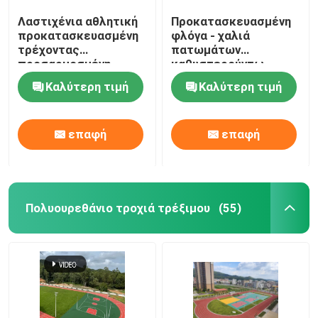
Λαστιχένια αθλητική
Προκατασκευασμένη
προκατασκευασμένη
φλόγα - χαλιά
τρέχοντας
πατωμάτων
προσαρμοσμένη
καθυστερούντω,
διαδρομή φλόγα -
υπαίθρια χρήση
Καλύτερη τιμή
Καλύτερη τιμή
καθυστερών
διαδρόμων
επιφανειών
διαδρομής
επαφή
επαφή
Πολυουρεθάνιο τροχιά τρέξιμου
(55)