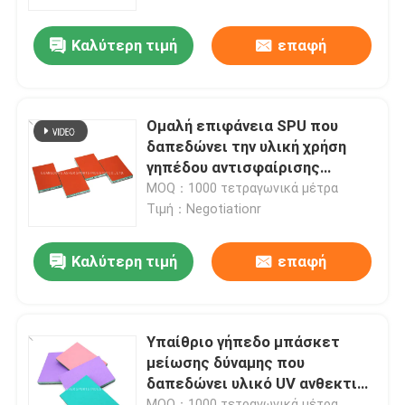
Καλύτερη τιμή
επαφή
Σχετικά με εμάς
Ξενάγηση στο Εργοστάσιο
Ομαλή επιφάνεια SPU που
δαπεδώνει την υλική χρήση
Ποιοτικός έλεγχος
γηπέδου αντισφαίρισης
πάχους 3mm
MOQ：1000 τετραγωνικά μέτρα
Τιμή：Negotiationr
Επικοινωνήστε μαζί μας
Καλύτερη τιμή
επαφή
Ειδήσεις
Υποθέσεις
Υπαίθριο γήπεδο μπάσκετ
μείωσης δύναμης που
δαπεδώνει υλικό UV ανθεκτικό
Ζητήστε μια προσφορά
SPU
MOQ：1000 τετραγωνικά μέτρα