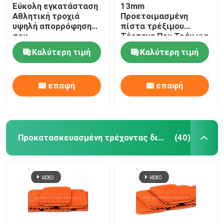
Εύκολη εγκατάσταση
13mm
Αθλητική τροχιά
Προετοιμασμένη
υψηλή απορρόφηση
πίστα τρέξιμου
σοκ
Τάρτανα Που Τράκ για
στάδιο και σχολείο
Καλύτερη τιμή
Καλύτερη τιμή
επαφή
επαφή
Προκατασκευασμένη τρέχοντας διαδρομή
(40)