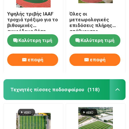
Υψηλής τριβής IAAF
Όλες οι
τροχιά τρέξιμο για το
μετεωρολογικές
βιθουμινές
επιδόσεις πλήρης
σκυρόδεμα βάση
στάθμευσης
ελεύθερο δείγμα
πλαστικού
Καλύτερη τιμή
Καλύτερη τιμή
πολυουρεθάνου με
υψηλή τριβή
επαφή
επαφή
Τεχνητές πίσσες ποδοσφαίρου
(118)