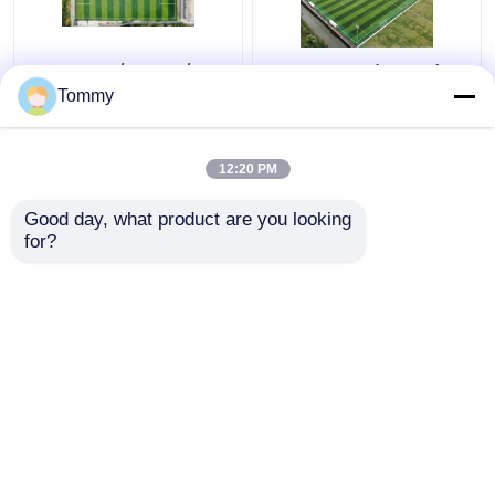
Εξαιρετική αντοχή
Πιστοποιημένα από
στις καιρικές
τη FIFA τεχνητά
Tommy
συνθήκες Τεχνητό
γήπεδα ποδοσφαίρου
γρασίδι 50 mm ύψος
στοίβας υψηλή
12:20 PM
Καλύτερη τιμή
Καλύτερη τιμή
ευελιξία
Good day, what product are you looking 
for?
επαφή
επαφή
Δείτε περισσότερων
Αρχική Σελίδα
Περίπου εμείς
επαφή
Desktop Site
Χάρτης ιστοσελίδας
Πολιτική μυστικότητας