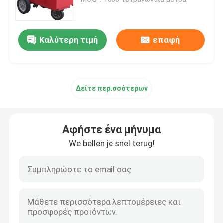
Λαστιχένια τρέχοντας διαδρομή EPDM
Καλύτερη τιμή
επαφή
Τρέχοντας διαδρομή συστημάτων σάντουιτς
Δείτε περισσότερων
Προκατασκευασμένη τρέχοντας διαδρομή
Πολυουρεθάνιο τροχιά τρέξιμου
Αφήστε ένα μήνυμα
We bellen je snel terug!
Τεχνητές πίσσες ποδοσφαίρου
Δίκτυο παδέλ
Διατρυβώδης τροχιά