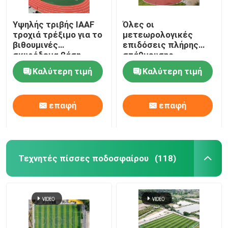
Υψηλής τριβής IAAF
Όλες οι
τροχιά τρέξιμο για το
μετεωρολογικές
βιθουμινές
επιδόσεις πλήρης
σκυρόδεμα βάση
στάθμευσης
ελεύθερο δείγμα
πλαστικού
Καλύτερη τιμή
Καλύτερη τιμή
πολυουρεθάνου με
υψηλή τριβή
επαφή
επαφή
Τεχνητές πίσσες ποδοσφαίρου
(118)