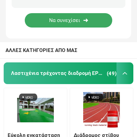
Τεχνητή τύρφη χλόης κήπων
Πολυουρεθάνιο αθλητικό δάπεδο
ΑΛΛΕΣ ΚΑΤΗΓΟΡΙΕΣ ΑΠΟ ΜΑΣ
Ακρυλική αθλητική δαπέδωση
Τεχνητά εξαρτήματα χορτοταπήτων
Λαστιχένια τρέχοντας διαδρομή EPDM
(49)
Ηλεκτρικά μηχανήματα κατασκευής
Αθλητική δαπέδωση PVC
Ενδασφαλίζοντας δάπεδο καλαθοσφαίρισης
Εύκολη εγκατάσταση
Διάδρομος στίβου