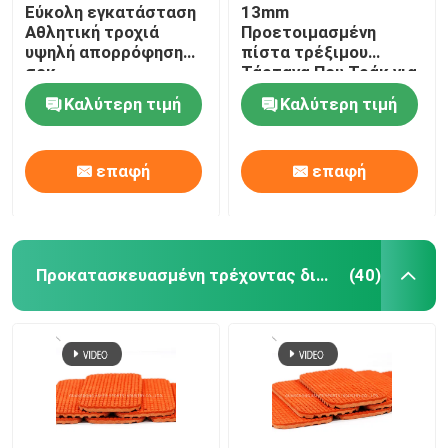
Εύκολη εγκατάσταση
13mm
Αθλητική τροχιά
Προετοιμασμένη
υψηλή απορρόφηση
πίστα τρέξιμου
σοκ
Τάρτανα Που Τράκ για
στάδιο και σχολείο
Καλύτερη τιμή
Καλύτερη τιμή
επαφή
επαφή
Προκατασκευασμένη τρέχοντας διαδρομή
(40)