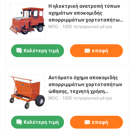
Η ηλεκτρική ανατροπή τύπων
οχημάτων αποκομιδής
απορριμμάτων χορτοταπήτων
μηχανημάτων κατασκευής
MOQ：1000 τετραγωνικά μέτρα
λειτουργίας επίστρωσης
προστατεύει
Καλύτερη τιμή
επαφή
Αυτόματο όχημα αποκομιδής
απορριμμάτων χορτοταπήτων
ώθησης, τεχνητή χρήση
επίστρωσης σκουπών τύρφης
MOQ：1000 τετραγωνικά μέτρα
Καλύτερη τιμή
επαφή