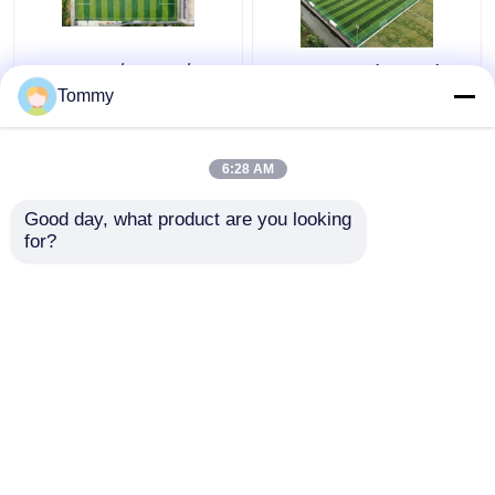
Εξαιρετική αντοχή
Πιστοποιημένα από
στις καιρικές
τη FIFA τεχνητά
Tommy
συνθήκες Τεχνητό
γήπεδα ποδοσφαίρου
γρασίδι 50 mm ύψος
στοίβας υψηλή
6:28 AM
Καλύτερη τιμή
Καλύτερη τιμή
ευελιξία
Good day, what product are you looking 
for?
επαφή
επαφή
Δείτε περισσότερων
Αρχική Σελίδα
Περίπου εμείς
επαφή
Desktop Site
Χάρτης ιστοσελίδας
Πολιτική μυστικότητας