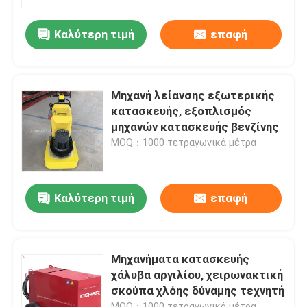
Καλύτερη τιμή
επαφή
Σχετικά με εμάς
Ξενάγηση στο Εργοστάσιο
Μηχανή λείανσης εξωτερικής
κατασκευής, εξοπλισμός
Ποιοτικός έλεγχος
μηχανών κατασκευής βενζίνης
MOQ：1000 τετραγωνικά μέτρα
Επικοινωνήστε μαζί μας
Καλύτερη τιμή
επαφή
Ειδήσεις
Υποθέσεις
Μηχανήματα κατασκευής
χάλυβα αργιλίου, χειρωνακτική
σκούπα χλόης δύναμης τεχνητή
Ζητήστε μια προσφορά
MOQ：1000 τετραγωνικά μέτρα