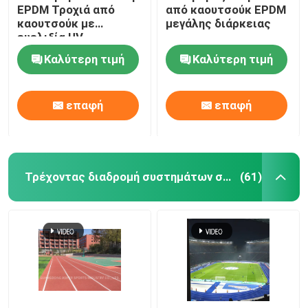
EPDM Τροχιά από
από καουτσούκ EPDM
καουτσούκ με
μεγάλης διάρκειας
Λαστιχένιο χαλί γυμναστικής
ευελιξία UV
Καλύτερη τιμή
Καλύτερη τιμή
υβριδική πίστα
επαφή
επαφή
Αθλητισμός Κόκκινο πηλό
Τρέχοντας διαδρομή συστημάτων σάντουιτς
(61)