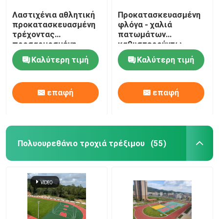
Λαστιχένια αθλητική
Προκατασκευασμένη
προκατασκευασμένη
φλόγα - χαλιά
τρέχοντας
πατωμάτων
προσαρμοσμένη
καθυστερούντω,
διαδρομή φλόγα -
υπαίθρια χρήση
Καλύτερη τιμή
Καλύτερη τιμή
καθυστερών
διαδρόμων
επιφανειών
διαδρομής
επαφή
επαφή
Πολυουρεθάνιο τροχιά τρέξιμου
(55)