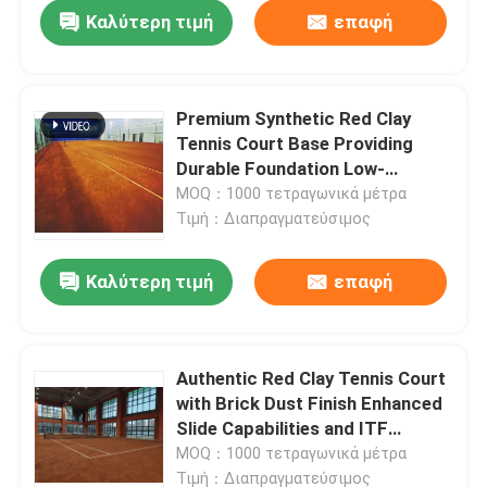
Resistant Materials
Καλύτερη τιμή
επαφή
Premium Synthetic Red Clay
Tennis Court Base Providing
Durable Foundation Low-
Maintenance Upkeep and Injury-
MOQ：1000 τετραγωνικά μέτρα
Preventive Cushioning for Elite
Τιμή：Διαπραγματεύσιμος
Athletes
Καλύτερη τιμή
επαφή
Αρχική
Authentic Red Clay Tennis Court
with Brick Dust Finish Enhanced
Προϊόντα
Slide Capabilities and ITF
Standards for Strategic Training
MOQ：1000 τετραγωνικά μέτρα
Sessions in Luxury Residential or
Βίντεο
Τιμή：Διαπραγματεύσιμος