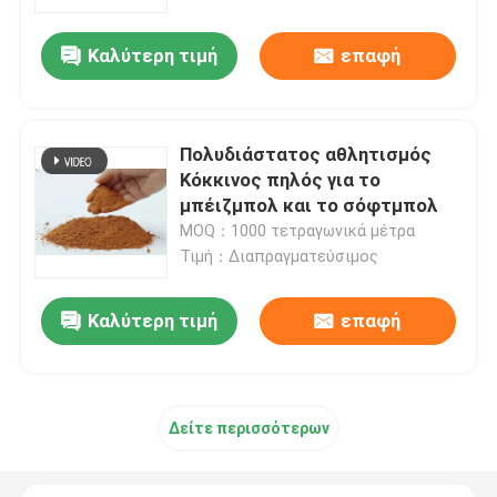
Commercial Settings
Καλύτερη τιμή
επαφή
Σχετικά με εμάς
Ξενάγηση στο Εργοστάσιο
Πολυδιάστατος αθλητισμός
Κόκκινος πηλός για το
Ποιοτικός έλεγχος
μπέιζμπολ και το σόφτμπολ
MOQ：1000 τετραγωνικά μέτρα
Τιμή：Διαπραγματεύσιμος
Επικοινωνήστε μαζί μας
Καλύτερη τιμή
επαφή
Ειδήσεις
Υποθέσεις
Δείτε περισσότερων
Ζητήστε μια προσφορά