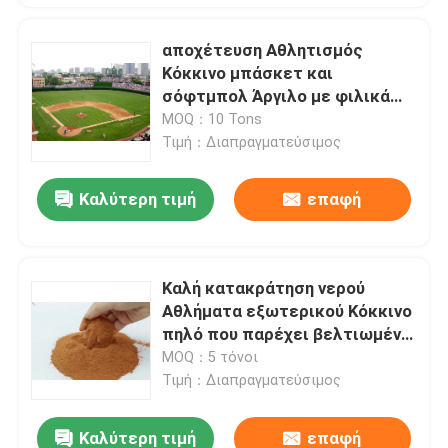
αποχέτευση Αθλητισμός
Κόκκινο μπάσκετ και
σόφτμπολ Άργιλο με φιλικά
προς το περιβάλλον υλικά
MOQ：10 Tons
κατάλληλα για την
Τιμή：Διαπραγματεύσιμος
εγκατάσταση αθλητικών
επιφανειών και την
Καλύτερη τιμή
επαφή
αποκατάσταση των
αγωνιστικών πεδίων
Καλή κατακράτηση νερού
Αθλήματα εξωτερικού Κόκκινο
πηλό που παρέχει βελτιωμένο
έλεγχο υγρασίας και ανθεκτική
MOQ：5 τόνοι
κόκκινη επιφάνεια για
Τιμή：Διαπραγματεύσιμος
αθλήματα εξωτερικού
Καλύτερη τιμή
επαφή