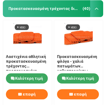
Προκατασκευασμένη τρέχοντας διαδρομή
(40)
Λαστιχένια αθλητική
Προκατασκευασμένη
προκατασκευασμένη
φλόγα - χαλιά
τρέχοντας
πατωμάτων
προσαρμοσμένη
καθυστερούντω,
διαδρομή φλόγα -
υπαίθρια χρήση
Καλύτερη τιμή
Καλύτερη τιμή
καθυστερών
διαδρόμων
επιφανειών
διαδρομής
επαφή
επαφή