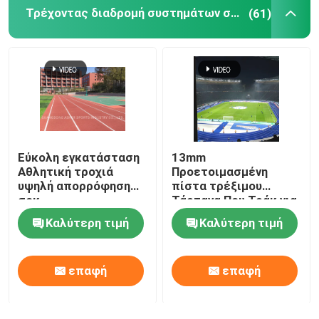
Τρέχοντας διαδρομή συστημάτων σάντουιτς
(61)
Λαστιχένιο χαλί γυμναστικής
υβριδική πίστα
Αθλητισμός Κόκκινο πηλό
Εύκολη εγκατάσταση
13mm
Αθλητική τροχιά
Προετοιμασμένη
υψηλή απορρόφηση
πίστα τρέξιμου
σοκ
Τάρτανα Που Τράκ για
στάδιο και σχολείο
Καλύτερη τιμή
Καλύτερη τιμή
επαφή
επαφή