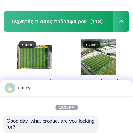
Τεχνητές πίσσες ποδοσφαίρου
(118)
Εξαιρετική αντοχή
Πιστοποιημένα από
στις καιρικές
τη FIFA τεχνητά
Tommy
συνθήκες Τεχνητό
γήπεδα ποδοσφαίρου
γρασίδι 50 mm ύψος
στοίβας υψηλή
10:31 PM
Καλύτερη τιμή
Καλύτερη τιμή
ευελιξία
Good day, what product are you looking 
for?
επαφή
επαφή