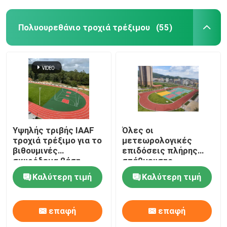
Πολυουρεθάνιο τροχιά τρέξιμου
(55)
Υψηλής τριβής IAAF
Όλες οι
τροχιά τρέξιμο για το
μετεωρολογικές
βιθουμινές
επιδόσεις πλήρης
σκυρόδεμα βάση
στάθμευσης
ελεύθερο δείγμα
πλαστικού
Καλύτερη τιμή
Καλύτερη τιμή
πολυουρεθάνου με
υψηλή τριβή
επαφή
επαφή