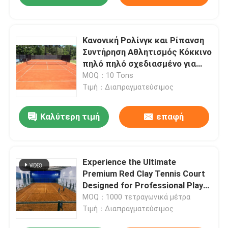
Κανονική Ρολίνγκ και Ρίπανση
Συντήρηση Αθλητισμός Κόκκινο
πηλό πηλό σχεδιασμένο για
υποστήριξη και αντοχή σε
MOQ：10 Tons
αθλητικά γηπέδια
Τιμή：Διαπραγματεύσιμος
Καλύτερη τιμή
επαφή
Experience the Ultimate
Premium Red Clay Tennis Court
Designed for Professional Play
and Tournament-Level
MOQ：1000 τετραγωνικά μέτρα
Performance with ITF
Τιμή：Διαπραγματεύσιμος
Certification and Durable UV-