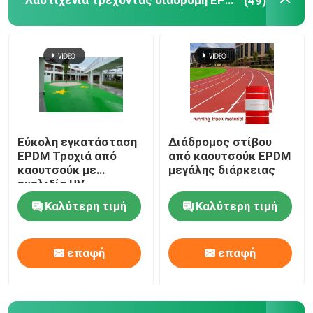
Λαστιχένια τρέχοντας διαδρομή EPDM
(49)
Τεχνητή τύρφη χλόης κήπων
Πολυουρεθάνιο αθλητικό δάπεδο
Ακρυλική αθλητική δαπέδωση
Εύκολη εγκατάσταση
Διάδρομος στίβου
EPDM Τροχιά από
από καουτσούκ EPDM
Τεχνητά εξαρτήματα χορτοταπήτων
καουτσούκ με
μεγάλης διάρκειας
ευελιξία UV
Καλύτερη τιμή
Καλύτερη τιμή
Ηλεκτρικά μηχανήματα κατασκευής
επαφή
επαφή
Αθλητική δαπέδωση PVC
Ενδασφαλίζοντας δάπεδο καλαθοσφαίρισης