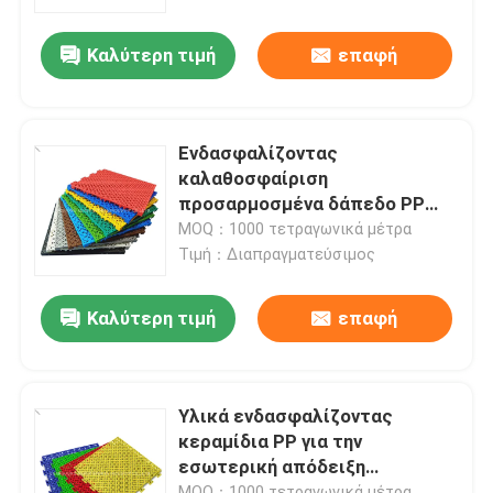
Καλύτερη τιμή
επαφή
Σχετικά με εμάς
Ξενάγηση στο Εργοστάσιο
Ενδασφαλίζοντας
καλαθοσφαίριση
Ποιοτικός έλεγχος
προσαρμοσμένα δάπεδο PP
αντι κούρασης που
MOQ：1000 τετραγωνικά μέτρα
ενδασφαλίζει τα κεραμίδια
Τιμή：Διαπραγματεύσιμος
Επικοινωνήστε μαζί μας
Καλύτερη τιμή
επαφή
Ειδήσεις
Υποθέσεις
Υλικά ενδασφαλίζοντας
κεραμίδια PP για την
εσωτερική απόδειξη
Ζητήστε μια προσφορά
θερμοκρασίας γήπεδο
MOQ：1000 τετραγωνικά μέτρα