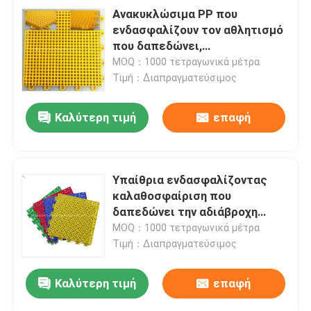
Ανακυκλώσιμα PP που
ενδασφαλίζουν τον αθλητισμό
που δαπεδώνει,
απορροφώντας δάπεδο
MOQ：1000 τετραγωνικά μέτρα
αθλητικού δικαστηρίου
Τιμή：Διαπραγματεύσιμος
κλονισμού
Καλύτερη τιμή
επαφή
Υπαίθρια ενδασφαλίζοντας
καλαθοσφαίριση που
δαπεδώνει την αδιάβροχη
αθλητική δαπέδωση
MOQ：1000 τετραγωνικά μέτρα
κεραμιδιών PP
Τιμή：Διαπραγματεύσιμος
Καλύτερη τιμή
επαφή