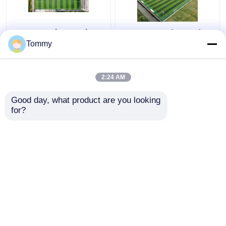
Εξαιρετική αντοχή
Πιστοποιημένα από
στις καιρικές
τη FIFA τεχνητά
Tommy
συνθήκες Τεχνητό
γήπεδα ποδοσφαίρου
γρασίδι 50 mm ύψος
στοίβας υψηλή
2:24 AM
Καλύτερη τιμή
Καλύτερη τιμή
ευελιξία
Good day, what product are you looking 
for?
επαφή
επαφή
Δείτε περισσότερων
Αρχική Σελίδα
Περίπου εμείς
επαφή
Desktop Site
Χάρτης ιστοσελίδας
Πολιτική μυστικότητας