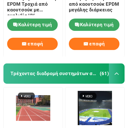
EPDM Τροχιά από
από καουτσούκ EPDM
καουτσούκ με
μεγάλης διάρκειας
Λαστιχένιο χαλί γυμναστικής
ευελιξία UV
Καλύτερη τιμή
Καλύτερη τιμή
υβριδική πίστα
επαφή
επαφή
Αθλητισμός Κόκκινο πηλό
Τρέχοντας διαδρομή συστημάτων σάντουιτς
(61)