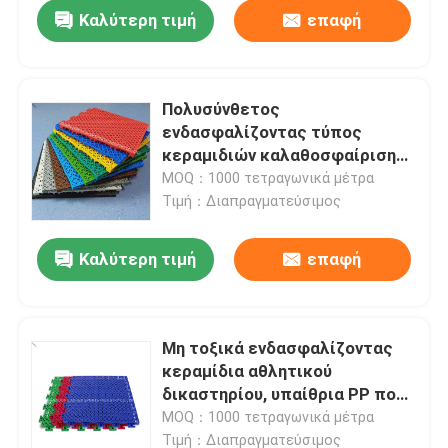
Καλύτερη τιμή
επαφή
Πολυσύνθετος
ενδασφαλίζοντας τύπος
κεραμιδιών καλαθοσφαίρισης
ανακυκλωμένος δάπεδο PP
MOQ：1000 τετραγωνικά μέτρα
Τιμή：Διαπραγματεύσιμος
Καλύτερη τιμή
επαφή
Αρχική
Μη τοξικά ενδασφαλίζοντας
κεραμίδια αθλητικού
Προϊόντα
δικαστηρίου, υπαίθρια PP που
ενδασφαλίζουν το δάπεδο
MOQ：1000 τετραγωνικά μέτρα
Βίντεο
Τιμή：Διαπραγματεύσιμος