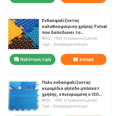
Ενδασφαλίζοντας
καλαθοσφαίριση χρήσης Futsal
που δαπεδώνει το
προστατευόμενο από τους
MOQ：1000 τετραγωνικά μέτρα
κραδασμούς υλικό
Τιμή：Διαπραγματεύσιμος
πολυπροπυλενίου
Καλύτερη τιμή
επαφή
Πολυ ενδασφαλίζοντας
κεραμίδια γήπεδο μπάσκετ
χρήσης, επικυρωμένη ο ISO
δαπέδωση κεραμιδιών PP
MOQ：1000 τετραγωνικά μέτρα
Τιμή：Διαπραγματεύσιμος