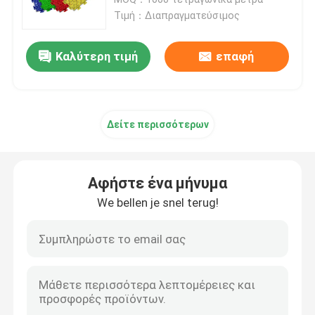
μπάσκετ
Τιμή：Διαπραγματεύσιμος
Λαστιχένια τρέχοντας διαδρομή EPDM
Καλύτερη τιμή
επαφή
Τρέχοντας διαδρομή συστημάτων σάντουιτς
Δείτε περισσότερων
Προκατασκευασμένη τρέχοντας διαδρομή
Πολυουρεθάνιο τροχιά τρέξιμου
Αφήστε ένα μήνυμα
We bellen je snel terug!
Τεχνητές πίσσες ποδοσφαίρου
Δίκτυο παδέλ
Διατρυβώδης τροχιά