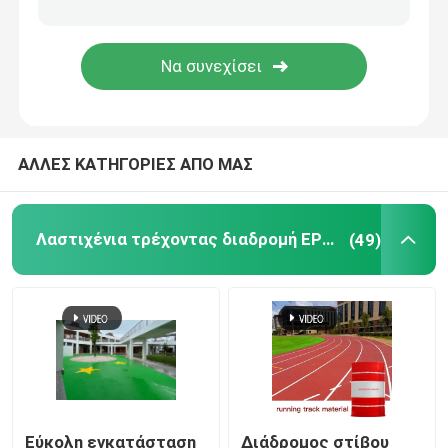
Τεχνητή τύρφη χλόης κήπων
Πολυουρεθάνιο αθλητικό δάπεδο
ΑΛΛΕΣ ΚΑΤΗΓΟΡΙΕΣ ΑΠΟ ΜΑΣ
Ακρυλική αθλητική δαπέδωση
Τεχνητά εξαρτήματα χορτοταπήτων
Λαστιχένια τρέχοντας διαδρομή EPDM
(49)
Ηλεκτρικά μηχανήματα κατασκευής
Αθλητική δαπέδωση PVC
Ενδασφαλίζοντας δάπεδο καλαθοσφαίρισης
Εύκολη εγκατάσταση
Διάδρομος στίβου