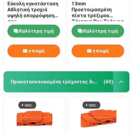
Εύκολη εγκατάσταση
13mm
Αθλητική τροχιά
Προετοιμασμένη
υψηλή απορρόφηση
πίστα τρέξιμου
σοκ
Τάρτανα Που Τράκ για
στάδιο και σχολείο
Καλύτερη τιμή
Καλύτερη τιμή
επαφή
επαφή
Προκατασκευασμένη τρέχοντας διαδρομή
(40)