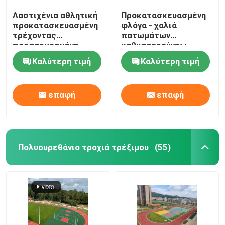
Λαστιχένια αθλητική
Προκατασκευασμένη
προκατασκευασμένη
φλόγα - χαλιά
τρέχοντας
πατωμάτων
προσαρμοσμένη
καθυστερούντω,
διαδρομή φλόγα -
υπαίθρια χρήση
Καλύτερη τιμή
Καλύτερη τιμή
καθυστερών
διαδρόμων
επιφανειών
διαδρομής
επαφή
επαφή
Πολυουρεθάνιο τροχιά τρέξιμου
(55)