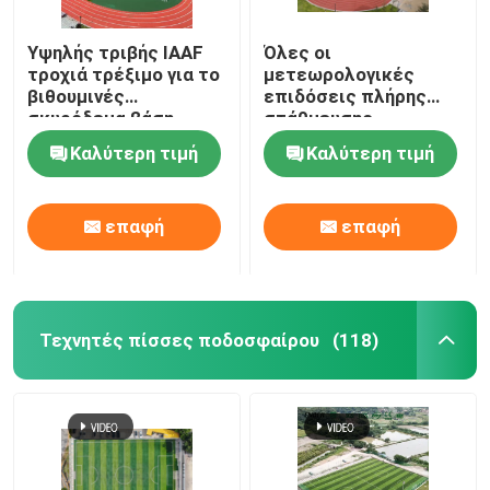
Υψηλής τριβής IAAF
Όλες οι
τροχιά τρέξιμο για το
μετεωρολογικές
βιθουμινές
επιδόσεις πλήρης
σκυρόδεμα βάση
στάθμευσης
ελεύθερο δείγμα
πλαστικού
Καλύτερη τιμή
Καλύτερη τιμή
πολυουρεθάνου με
υψηλή τριβή
επαφή
επαφή
Τεχνητές πίσσες ποδοσφαίρου
(118)