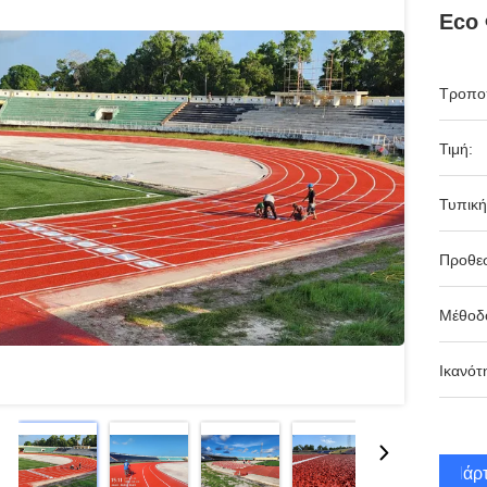
Eco 
Τροπο
Τιμή:
Τυπική
Προθε
Μέθοδ
Ικανότ
Πάρτ