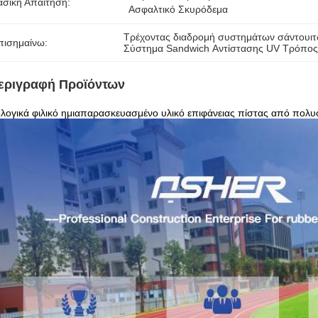
ασική Απαίτηση:
Ασφαλτικό Σκυρόδεμα
Τρέχοντας διαδρομή συστημάτων σάντουιτς
πισημαίνω:
Σύστημα Sandwich Αντίστασης UV Τρόπος 
εριγραφή Προϊόντων
λογικά φιλικό ημιαπαρασκευασμένο υλικό επιφάνειας πίστας από πολυ