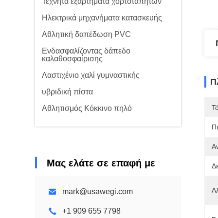
Τεχνητά εξαρτήματα χορτοταπήτων
Ηλεκτρικά μηχανήματα κατασκευής
Αθλητική δαπέδωση PVC
Ενδασφαλίζοντας δάπεδο
καλαθοσφαίρισης
Λαστιχένιο χαλί γυμναστικής
Π
υβριδική πίστα
Τ
Αθλητισμός Κόκκινο πηλό
Π
Α
Μας ελάτε σε επαφή με
Δε
Α
mark@usawegi.com
+1 909 655 7798