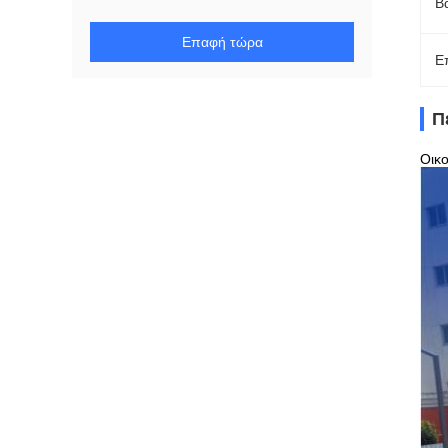
Β
Επαφή τώρα
Ε
Π
Οικο