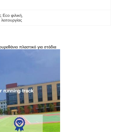
 Eco φιλική
, 
λειτουργίας
ουρεθάνιο πλαστικό για στάδια