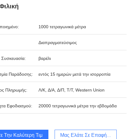
Φιλική
ποιημένο:
1000 τετραγωνικά μέτρα
Διαπραγματεύσιμος
 Συσκευασία:
βαρέλι
σμία Παράδοσης:
εντός 15 ημερών μετά την ισορροπία
ος Πληρωμής:
Λ/Κ, Δ/Α, Δ/Π, Τ/Τ, Western Union
ητα Εφοδιασμού:
20000 τετραγωνικά μέτρα την εβδομάδα
ε Την Καλύτερη Τιμή
Μας Ελάτε Σε Επαφή Με