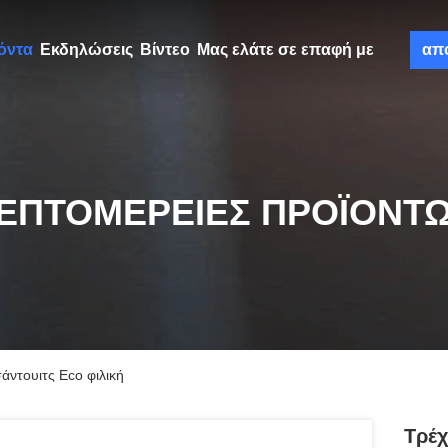
όντα
Εκδηλώσεις
Βίντεο
Μας ελάτε σε επαφή με
απ
ΕΠΤΟΜΈΡΕΙΕΣ ΠΡΟΪΌΝΤ
ντουιτς Eco φιλική
Τρέχ