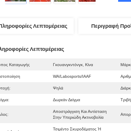
Πληροφορίες Λεπτομέρειας
Περιγραφή Προ
ληροφορίες Λεπτομέρειας
όπος Καταγωγής
Γκουανγκντόνγκ, Κίνα
Μάρκ
ιστοποίηση
WA/Labosports/IAAF
Αριθ
ντοχή:
Ψηλά
Διάρκ
ίγμα:
Δωρεάν Δείγμα
Τριβή
Αποστράγγιση Και Αντίσταση 
λλος:
Απορ
Στην Υπεριώδη Ακτινοβολία
Τσιμέντο Σκυροδέματος Ή 