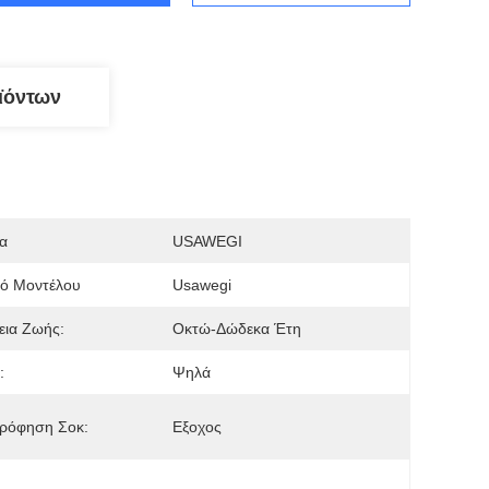
ϊόντων
α
USAWEGI
μό Μοντέλου
Usawegi
εια Ζωής:
Οκτώ-Δώδεκα Έτη
:
Ψηλά
ρόφηση Σοκ:
Εξοχος