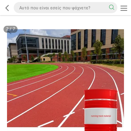
2
/
7