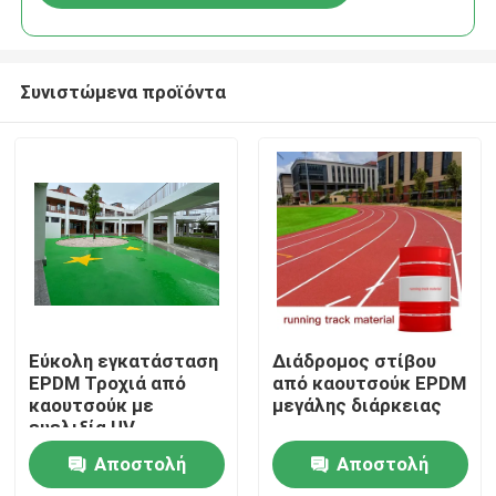
Συνιστώμενα προϊόντα
Αρχική
Εύκολη εγκατάσταση
Διάδρομος στίβου
EPDM Τροχιά από
από καουτσούκ EPDM
καουτσούκ με
μεγάλης διάρκειας
Προϊόντα
ευελιξία UV
Αποστολή
Αποστολή
Βίντεο