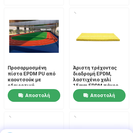
ερώτησης
ερώτησης
Σχετικά με εμάς
Ξενάγηση στο Εργοστάσιο
Ποιοτικός έλεγχος
Προσαρμοσμένη
Άριστη τρέχοντας
Επικοινωνήστε μαζί μας
πίστα EPDM PU από
διαδρομή EPDM,
καουτσούκ με
λαστιχένιο χαλί
εξαιρετική
15mm EPDM πάχος
απορρόφηση
Ειδήσεις
Αποστολή
Αποστολή
κρούσεων και αντοχή
στα UV
ερώτησης
ερώτησης
Υποθέσεις
Ζητήστε μια προσφορά