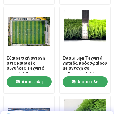
ερώτησης
ερώτησης
Σχετικά με εμάς
Ξενάγηση στο Εργοστάσιο
Ποιοτικός έλεγχος
Εξαιρετική αντοχή
Ενιαία υφή Τεχνητά
Επικοινωνήστε μαζί μας
στις καιρικές
γήπεδα ποδοσφαίρου
συνθήκες Τεχνητό
με αντοχή σε
γρασίδι 50 mm ύψος
ασθένειες 4x25m
στοίβας υψηλή
Ειδήσεις
Αποστολή
Αποστολή
ευελιξία
ερώτησης
ερώτησης
Υποθέσεις
Ζητήστε μια προσφορά