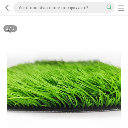
2
/
3