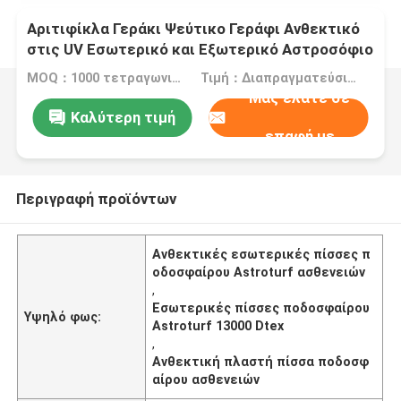
Αριτιφίκλα Γεράκι Ψεύτικο Γεράφι Ανθεκτικό
στις UV Εσωτερικό και Εξωτερικό Αστροσόφιο
Ποδοσφαιρικά γηπέδια
MOQ：1000 τετραγωνικά μέτρα
Τιμή：Διαπραγματεύσιμος
Μας ελάτε σε
Καλύτερη τιμή
επαφή με
Περιγραφή προϊόντων
Ανθεκτικές εσωτερικές πίσσες π
οδοσφαίρου Astroturf ασθενειών
,
Εσωτερικές πίσσες ποδοσφαίρου
Υψηλό φως:
Astroturf 13000 Dtex
,
Ανθεκτική πλαστή πίσσα ποδοσφ
αίρου ασθενειών