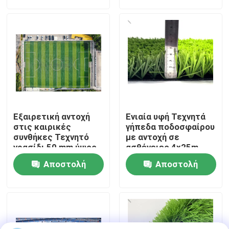
ερώτησης
ερώτησης
Σχετικά με εμάς
Ξενάγηση στο Εργοστάσιο
Ποιοτικός έλεγχος
Εξαιρετική αντοχή
Ενιαία υφή Τεχνητά
Επικοινωνήστε μαζί μας
στις καιρικές
γήπεδα ποδοσφαίρου
συνθήκες Τεχνητό
με αντοχή σε
γρασίδι 50 mm ύψος
ασθένειες 4x25m
στοίβας υψηλή
Ειδήσεις
Αποστολή
Αποστολή
ευελιξία
ερώτησης
ερώτησης
Υποθέσεις
Ζητήστε μια προσφορά