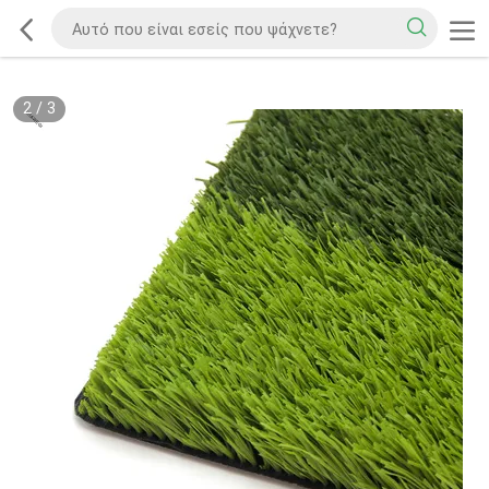
2
/
3