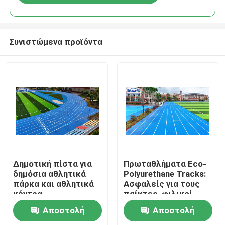
Συνιστώμενα προϊόντα
Αρχική
Δημοτική πίστα για
Πρωταθλήματα Eco-
δημόσια αθλητικά
Polyurethane Tracks:
πάρκα και αθλητικά
Ασφαλείς για τους
Προϊόντα
κέντρα
παίκτες, φιλικοί
προς τη Γη
Αποστολή
Αποστολή
Βίντεο