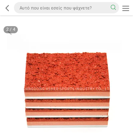
2
/
4