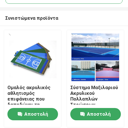
Συνιστώμενα προϊόντα
Ομαλός ακρυλικός
Σύστημα Μαξιλαριού
Αρχική
αθλητισμός
Ακρυλικού
επιφάνειας που
Πολλαπλών
δαπεδώνει τη
Στρώσεων
Προϊόντα
ζωηρόχρωμη χρήση
Αποστολή
Αποστολή
γηπέδου
αντισφαίρισης
ερώτησης
ερώτησης
Βίντεο