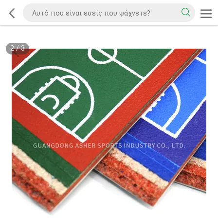
2
/
3