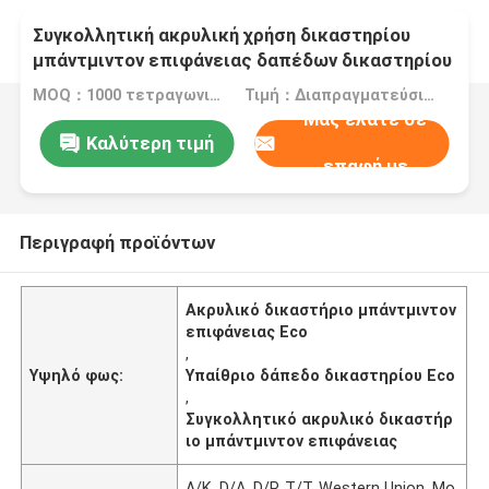
Συγκολλητική ακρυλική χρήση δικαστηρίου
μπάντμιντον επιφάνειας δαπέδων δικαστηρίου
Eco υπαίθρια
MOQ：1000 τετραγωνικά μέτρα
Τιμή：Διαπραγματεύσιμος
Μας ελάτε σε
Καλύτερη τιμή
επαφή με
Περιγραφή προϊόντων
Ακρυλικό δικαστήριο μπάντμιντον
επιφάνειας Eco
,
Υψηλό φως:
Υπαίθριο δάπεδο δικαστηρίου Eco
,
Συγκολλητικό ακρυλικό δικαστήρ
ιο μπάντμιντον επιφάνειας
Λ/Κ, D/A, D/P, T/T, Western Union, Mo