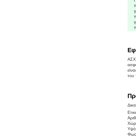
Π
Εφ
ΑΣΧ
ασφά
είνα
του 
Πρ
Δικα
Ετι
Αριθ
Χώρ
Υψό
Φως