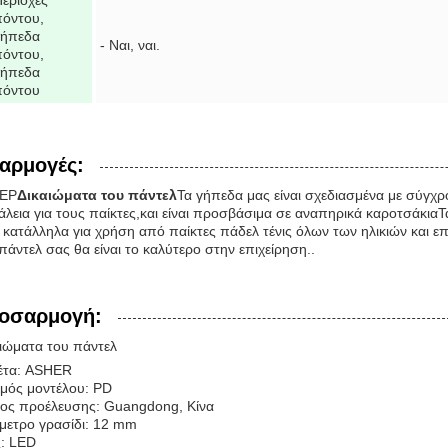
εριοχές
πόντου,
γήπεδα
- Ναι, ναι.
πόντου,
γήπεδα
πόντου
αρμογές:
ΕΡ
Δικαιώματα του πάντελ
Τα γήπεδα μας είναι σχεδιασμένα με σύγχρ
λεια για τους παίκτες,και είναι προσβάσιμα σε αναπηρικά καροτσάκια
ι κατάλληλα για χρήση από παίκτες πάδελ τένις όλων των ηλικιών και επ
πάντελ σας θα είναι το καλύτερο στην επιχείρηση..
οσαρμογή:
ιώματα του πάντελ
κέτα: ASHER
μός μοντέλου: PD
ος προέλευσης: Guangdong, Κίνα
μετρο γρασίδι: 12 mm
: LED