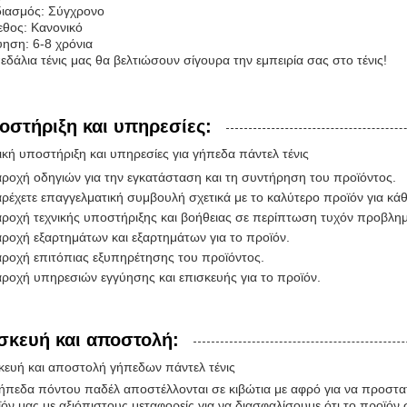
διασμός: Σύγχρονο
θος: Κανονικό
ηση: 6-8 χρόνια
εδάλια τένις μας θα βελτιώσουν σίγουρα την εμπειρία σας στο τένις!
οστήριξη και υπηρεσίες:
ική υποστήριξη και υπηρεσίες για γήπεδα πάντελ τένις
ροχή οδηγιών για την εγκατάσταση και τη συντήρηση του προϊόντος.
ρέχετε επαγγελματική συμβουλή σχετικά με το καλύτερο προϊόν για κά
ροχή τεχνικής υποστήριξης και βοήθειας σε περίπτωση τυχόν προβλη
ροχή εξαρτημάτων και εξαρτημάτων για το προϊόν.
ροχή επιτόπιας εξυπηρέτησης του προϊόντος.
ροχή υπηρεσιών εγγύησης και επισκευής για το προϊόν.
σκευή και αποστολή:
ευή και αποστολή γήπεδων πάντελ τένις
ήπεδα πόντου παδέλ αποστέλλονται σε κιβώτια με αφρό για να προστατ
όν μας με αξιόπιστους μεταφορείς για να διασφαλίσουμε ότι το προϊόν 