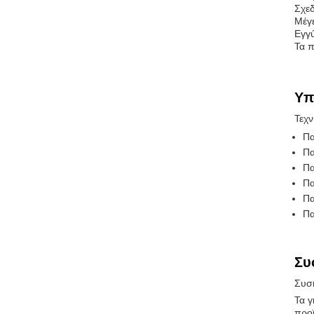
Σχε
Μέγε
Εγγύ
Τα π
Υπ
Τεχν
Πα
Πα
Πα
Πα
Πα
Πα
Συ
Συσκ
Τα γ
προϊ