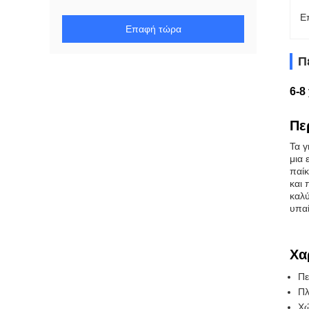
Ε
Επαφή τώρα
Π
6-8
Πε
Τα γ
μια 
παίκ
και 
καλύ
υπαί
Χα
Πε
Πλ
Χώ