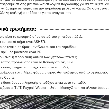
φέρουμε επίσης μια ποικιλία επιλογών παράδοσης για να επιλέξετε. 
κατάστημα σε πόρτα και την παράδοση με λευκά γάντια.Θα συνεργαστού
λληλη επιλογή παράδοσης για τις ανάγκες σας.
νικά ερωτήματα:
οιο είναι το εμπορικό σήμα αυτού του γηπέδου πάδελ;
ο εμπορικό σήμα είναι ASHER.
οιος είναι ο αριθμός μοντέλου αυτού του γηπέδου;
 αριθμός μοντέλου είναι PD.
ού είναι η προέλευση αυτών των γήπεδων πάντελ;
 τόπος προέλευσης είναι το Κουάνγκτονγκ, Κίνα.
ι είδους υπηρεσία παρέχετε σε αυτά τα παδίλ;
αρέχουμε ένα πλήρες φάσμα υπηρεσιών ποιότητας από το σχεδιασμό, 
is Courts.
ι είδους όρους πληρωμής αποδέχεστε για αυτά τα παδίλ;
εχόμαστε T / T, Paypal, Western Union, MoneyGram και άλλους όρους