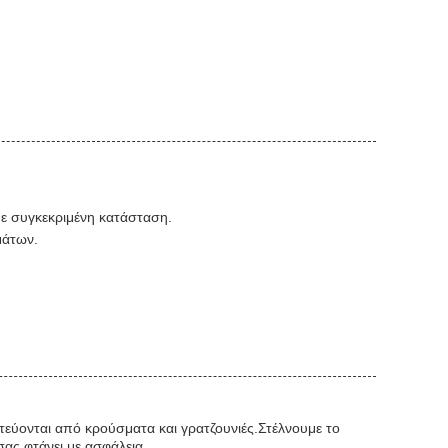
θε συγκεκριμένη κατάσταση.
μάτων.
εύονται από κρούσματα και γρατζουνιές.Στέλνουμε το
σας φτάνει με ασφάλεια.