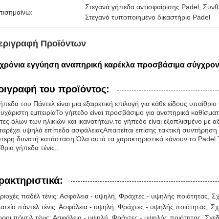
Στεγανά γήπεδα αντισφαίρισης Padel
, 
Συνθ
πισημαίνω:
Στεγανό τυποποιημένο δικαστήριο Padel
εριγραφή Προϊόντων
 χρόνια εγγύηση αναπηρική καρέκλα προσβάσιμα σύγχρονα
ριγραφή του προϊόντος:
ήπεδα του Πάντελ είναι μια εξαιρετική επιλογή για κάθε είδους υπαίθριο
ευχάριστη εμπειρίαΤο γήπεδο είναι προσβάσιμο για αναπηρικά καθίσματ
τες όλων των ηλικιών και ικανοτήτων.το γήπεδο είναι εξοπλισμένο με αδ
παρέχει υψηλά επίπεδα ασφάλειαςΑπαιτείται επίσης τακτική συντήρηση γ
τερη δυνατή κατάσταση.Όλα αυτά τα χαρακτηριστικά κάνουν το Padel Te
θρια γήπεδα τένις..
ρακτηριστικά:
ριοχές παδέλ τένις: Ασφάλεια - υψηλή, Φράχτες - υψηλής ποιότητας, 
ατεία πάντελ τένις: Ασφάλεια - υψηλή, Φράχτες - υψηλής ποιότητας, Σ
ροι πόντιλ τένις: Ασφάλεια - υψηλή, Φράχτες - υψηλής ποιότητας, Σχ