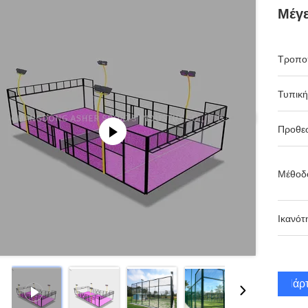
Μέγε
Τροπο
Τυπική
Προθε
Μέθοδ
Ικανότ
Πάρτ