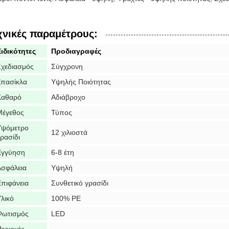
χνικές παραμέτρους:
ιδικότητες
Προδιαγραφές
Σχεδιασμός
Σύγχρονη
Σπασίκλα
Υψηλής Ποιότητας
Καθαρό
Αδιάβροχο
Μέγεθος
Τύπος
Υψόμετρο
12 χιλιοστά
ρασίδι
Εγγύηση
6-8 έτη
Ασφάλεια
Υψηλή
πιφάνεια
Συνθετικό γρασίδι
λικό
100% PE
Φωτισμός
LED