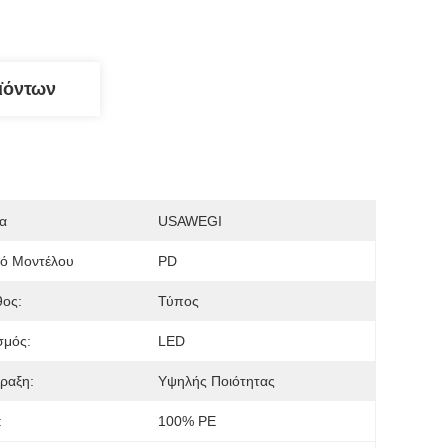
ϊόντων
α
USAWEGI
μό Μοντέλου
PD
θος:
Τύπος
σμός:
LED
ραξη:
Υψηλής Ποιότητας
:
100% PE