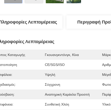
Πληροφορίες Λεπτομέρειας
Περιγραφή Προ
ληροφορίες Λεπτομέρειας
όπος Καταγωγής
Γκουανγκντόνγκ, Κίνα
Μάρκ
ιστοποίηση
CE/SGS/ISO
Αριθ
σφάλεια:
Υψηλή
Μέγε
χεδιασμός:
Σύγχρονη
Φωτι
ρόσβαση:
Αναπηρική Καρέκλα Προσιτή
Περίφ
πιφάνεια:
Συνθετική Χλόη
Υλικό