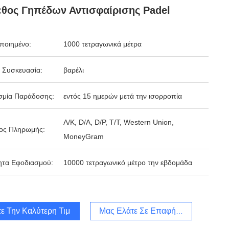
θος Γηπέδων Αντισφαίρισης Padel
ποιημένο:
1000 τετραγωνικά μέτρα
 Συσκευασία:
βαρέλι
σμία Παράδοσης:
εντός 15 ημερών μετά την ισορροπία
Λ/Κ, D/A, D/P, T/T, Western Union,
ος Πληρωμής:
MoneyGram
ητα Εφοδιασμού:
10000 τετραγωνικό μέτρο την εβδομάδα
ε Την Καλύτερη Τιμή
Μας Ελάτε Σε Επαφή Με