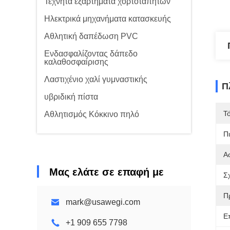
Τεχνητά εξαρτήματα χορτοταπήτων
Ηλεκτρικά μηχανήματα κατασκευής
Αθλητική δαπέδωση PVC
Ενδασφαλίζοντας δάπεδο
καλαθοσφαίρισης
Λαστιχένιο χαλί γυμναστικής
Π
υβριδική πίστα
Τ
Αθλητισμός Κόκκινο πηλό
Π
Α
Μας ελάτε σε επαφή με
Σ
Π
mark@usawegi.com
Ε
+1 909 655 7798