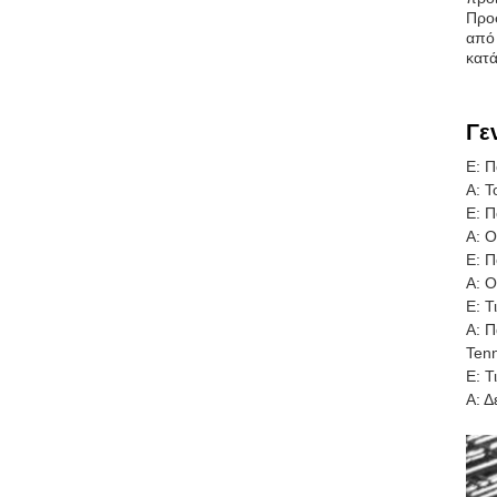
Προσ
από 
κατά
Γε
Ε: Π
Α: Τ
Ε: Π
Α: Ο
Ε: Π
Α: Ο
Ε: Τ
Α: Π
Tenn
Ε: Τ
Α: Δ