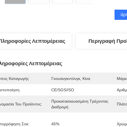
Πάρτ
Πληροφορίες Λεπτομέρειας
Περιγραφή Προ
ληροφορίες Λεπτομέρειας
όπος Καταγωγής
Γκουανγκντόνγκ, Κίνα
Μάρκ
ιστοποίηση
CE/SGS/ISO
Αριθ
Προκατασκευασμένη Τρέχοντας 
νομασία Του Προϊόντος:
Πλάτο
Διαδρομή
πορρόφηση Σοκ:
45%
Χρώμ