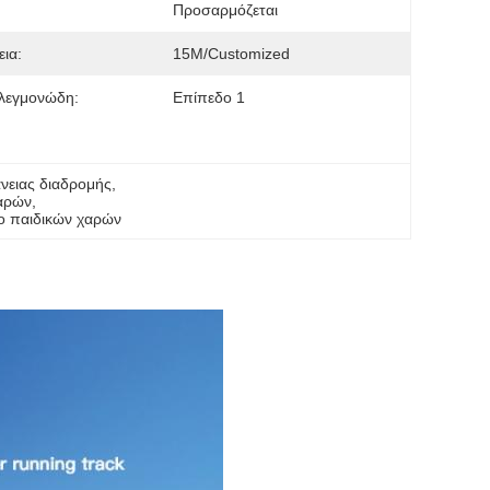
Προσαρμόζεται
εια:
15M/customized
λεγμονώδη:
Επίπεδο 1
νειας διαδρομής
, 
χαρών
, 
ο παιδικών χαρών