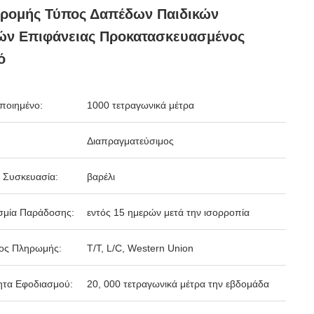
δρομής Τύπος Δαπέδων Παιδικών
ών Επιφάνειας Προκατασκευασμένος
ό
ποιημένο:
1000 τετραγωνικά μέτρα
Διαπραγματεύσιμος
 Συσκευασία:
βαρέλι
σμία Παράδοσης:
εντός 15 ημερών μετά την ισορροπία
ος Πληρωμής:
Τ/Τ, L/C, Western Union
ητα Εφοδιασμού:
20, 000 τετραγωνικά μέτρα την εβδομάδα