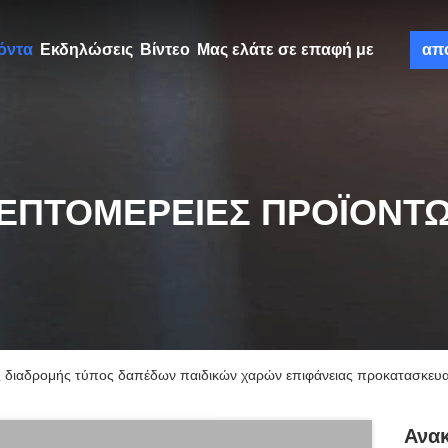
όντα
Εκδηλώσεις
Βίντεο
Μας ελάτε σε επαφή με
απ
ΕΠΤΟΜΈΡΕΙΕΣ ΠΡΟΪΌΝΤ
ς διαδρομής τύπος δαπέδων παιδικών χαρών επιφάνειας προκατασκευα
Ανακ