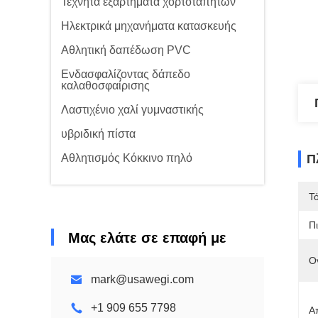
Τεχνητά εξαρτήματα χορτοταπήτων
Ηλεκτρικά μηχανήματα κατασκευής
Αθλητική δαπέδωση PVC
Ενδασφαλίζοντας δάπεδο
καλαθοσφαίρισης
Λαστιχένιο χαλί γυμναστικής
υβριδική πίστα
Αθλητισμός Κόκκινο πηλό
Π
Τ
Π
Μας ελάτε σε επαφή με
Ο
mark@usawegi.com
+1 909 655 7798
Α