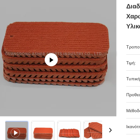
Δια
Χαρ
Υλικ
Τροπο
Τιμή:
Τυπική
Προθε
Μέθοδ
Ικανότ