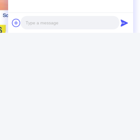
Photo
Video Call
Audio Call