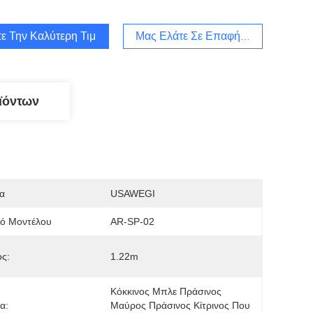
ε Την Καλύτερη Τιμή
Μας Ελάτε Σε Επαφή Με
ϊόντων
α
USAWEGI
μό Μοντέλου
AR-SP-02
ς:
1.22m
Κόκκινος Μπλε Πράσινος 
α:
Μαύρος Πράσινος Κίτρινος Που 