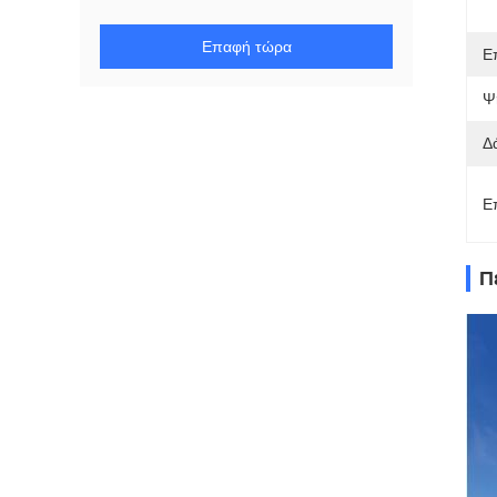
Επαφή τώρα
Ε
Ψ
Δ
Ε
Π