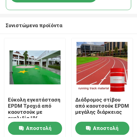
Συνιστώμενα προϊόντα
Αρχική
Εύκολη εγκατάσταση
Διάδρομος στίβου
EPDM Τροχιά από
από καουτσούκ EPDM
καουτσούκ με
μεγάλης διάρκειας
Προϊόντα
ευελιξία UV
Αποστολή
Αποστολή
Βίντεο