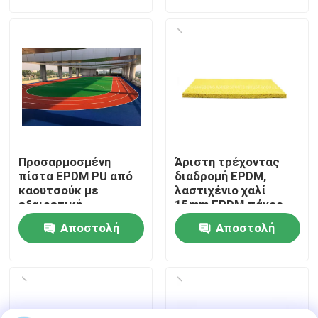
ερώτησης
ερώτησης
Σχετικά με εμάς
Ξενάγηση στο Εργοστάσιο
Ποιοτικός έλεγχος
Προσαρμοσμένη
Άριστη τρέχοντας
Επικοινωνήστε μαζί μας
πίστα EPDM PU από
διαδρομή EPDM,
καουτσούκ με
λαστιχένιο χαλί
εξαιρετική
15mm EPDM πάχος
απορρόφηση
Ειδήσεις
Αποστολή
Αποστολή
κρούσεων και αντοχή
στα UV
ερώτησης
ερώτησης
Υποθέσεις
Ζητήστε μια προσφορά