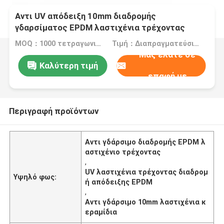
Αντι UV απόδειξη 10mm διαδρομής
γδαρσίματος EPDM λαστιχένια τρέχοντας
τύπος κεραμιδιών πάχους
MOQ：1000 τετραγωνικά μέτρα
Τιμή：Διαπραγματεύσιμος
Μας ελάτε σε
Καλύτερη τιμή
επαφή με
Περιγραφή προϊόντων
Αντι γδάρσιμο διαδρομής EPDM λ
αστιχένιο τρέχοντας
,
UV λαστιχένια τρέχοντας διαδρομ
Υψηλό φως:
ή απόδειξης EPDM
,
Αντι γδάρσιμο 10mm λαστιχένια κ
εραμίδια