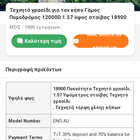
Τεχνητό γρασίδι για τον κήπο Γάμος
Πυροδρόμος 12000D 1.57 ύψος στοίβας 18900
πυκνότητα
MOQ：1000 τετραγωνικά μέτρα
Μας ελάτε σε
Καλύτερη τιμή
επαφή με
Περιγραφή προϊόντων
18900 Πυκνότητα Τεχνητό γρασίδι
,
1.57 Υψόμετρος στοίβας Τεχνητό
Υψηλό φως:
γρασίδι
,
Τεχνητή τύρφη χλόης κήπων
Model Number
ENO-AU
T/T 30% deposit and 70% balance be
Payment Terms