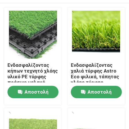
Ενδασφαλίζοντας
Ενδασφαλίζοντας
κήπων τεχνητό χλόης
χαλιά τύρφης Astro
υλικό PE τύρφης
Eco φιλικά, τάπητας
πράσινο μαλακό
χλόης τύρφης
μετρητής 8 ίντσας
Αρχική
Αποστολή
Αποστολή
ερώτησης
ερώτησης
Προϊόντα
Βίντεο