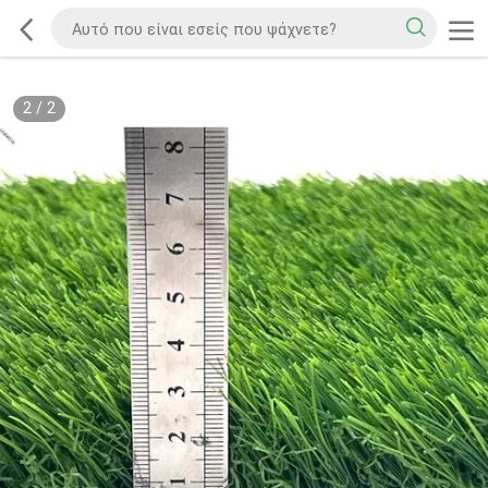
2
/
2