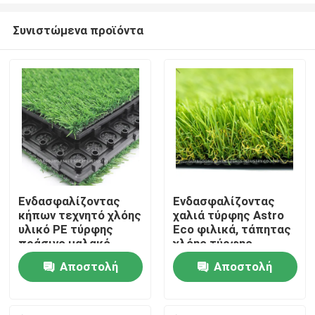
Συνιστώμενα προϊόντα
Ενδασφαλίζοντας
Ενδασφαλίζοντας
κήπων τεχνητό χλόης
χαλιά τύρφης Astro
Αρχική
υλικό PE τύρφης
Eco φιλικά, τάπητας
πράσινο μαλακό
χλόης τύρφης
μετρητής 8 ίντσας
Αποστολή
Αποστολή
Προϊόντα
ερώτησης
ερώτησης
Βίντεο