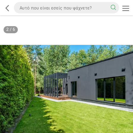
2
/
6