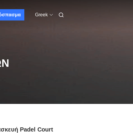
όσπασμα
Greek
ΩΝ
σκευή Padel Court