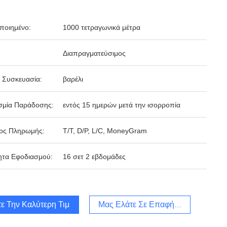
ποιημένο:
1000 τετραγωνικά μέτρα
Διαπραγματεύσιμος
 Συσκευασία:
βαρέλι
σμία Παράδοσης:
εντός 15 ημερών μετά την ισορροπία
ος Πληρωμής:
Τ/Τ, D/P, L/C, MoneyGram
ητα Εφοδιασμού:
16 σετ 2 εβδομάδες
ε Την Καλύτερη Τιμή
Μας Ελάτε Σε Επαφή Με