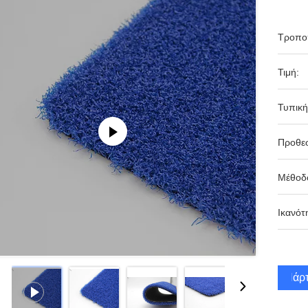
Τροπο
Τιμή:
Τυπική
Προθε
Μέθοδ
Ικανότ
Πάρτ