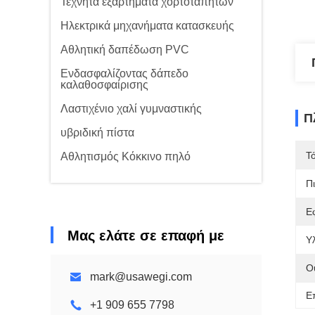
Τεχνητά εξαρτήματα χορτοταπήτων
Ηλεκτρικά μηχανήματα κατασκευής
Αθλητική δαπέδωση PVC
Ενδασφαλίζοντας δάπεδο
καλαθοσφαίρισης
Λαστιχένιο χαλί γυμναστικής
Π
υβριδική πίστα
Τ
Αθλητισμός Κόκκινο πηλό
Π
Ε
Μας ελάτε σε επαφή με
Υλ
Ο
mark@usawegi.com
Ε
+1 909 655 7798