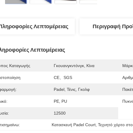
Πληροφορίες Λεπτομέρειας
Περιγραφή Προ
ληροφορίες Λεπτομέρειας
όπος Καταγωγής
Γκουανγκντόνγκ, Κίνα
Μάρκ
ιστοποίηση
CE、SGS
Αριθ
φαρμογή:
Padel, Τένις, Γκολφ
Πακέτ
ικό:
PE, PU
Πυκνό
υσία:
12500
πισημαίνω:
Κατασκευή Padel Court
, 
Τεχνητό χόρτο στο