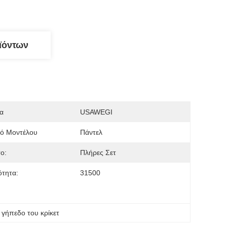
ϊόντων
α
USAWEGI
μό Μοντέλου
Πάντελ
ο:
Πλήρες Σετ
τητα:
31500
 γήπεδο του κρίκετ