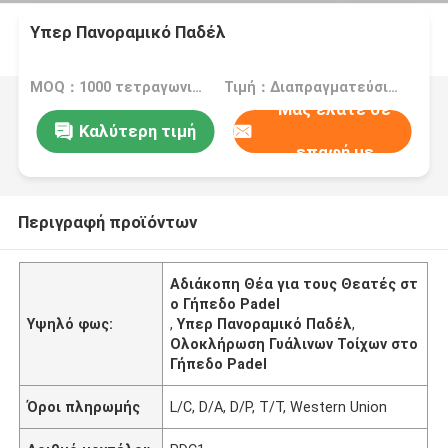
Υπερ Πανοραμικό Παδέλ
MOQ：1000 τετραγωνικά μέτρα
Τιμή：Διαπραγματεύσιμος
Μας ελάτε σε
Καλύτερη τιμή
επαφή με
Περιγραφή προϊόντων
Αδιάκοπη Θέα για τους Θεατές στ
ο Γήπεδο Padel
Υψηλό φως:
,
Υπερ Πανοραμικό Παδέλ
,
Ολοκλήρωση Γυάλινων Τοίχων στο
Γήπεδο Padel
Όροι πληρωμής
L/C, D/A, D/P, T/T, Western Union