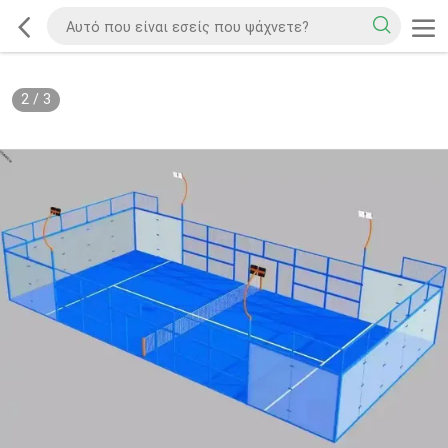
2
/
3