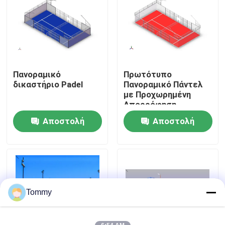
Σχετικά με εμάς
Ξενάγηση στο Εργοστάσιο
Πανοραμικό
Πρωτότυπο
δικαστήριο Padel
Πανοραμικό Πάντελ
Ποιοτικός έλεγχος
με Προχωρημένη
Απορρόφηση
Κρούσεων για την
Αποστολή
Αποστολή
Επικοινωνήστε μαζί μας
Ασφάλεια των
Παικτών
ερώτησης
ερώτησης
Ειδήσεις
Υποθέσεις
Tommy
Ζητήστε μια προσφορά