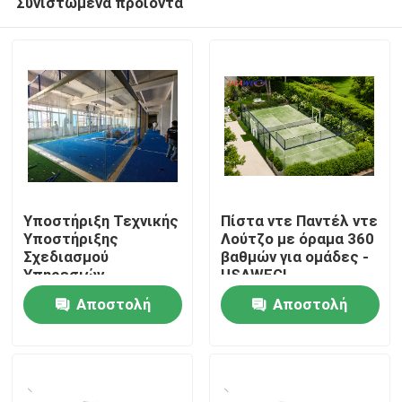
Συνιστώμενα προϊόντα
Υποστήριξη Τεχνικής
Πίστα ντε Παντέλ ντε
Υποστήριξης
Λούτζο με όραμα 360
Σχεδιασμού
βαθμών για ομάδες -
Υπηρεσιών
USAWEGI
Αρχική
Κατασκευών Σούπερ
Αποστολή
Αποστολή
Πανοραμικής Σερβίας
Padel Court
Προϊόντα
ερώτησης
ερώτησης
Βίντεο