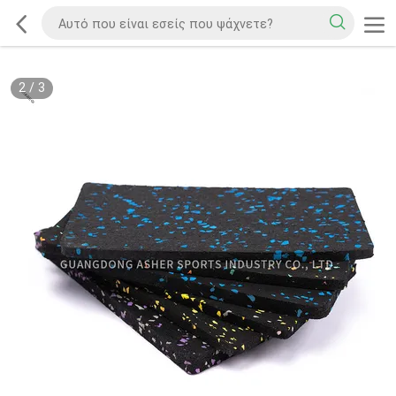
2
/
3