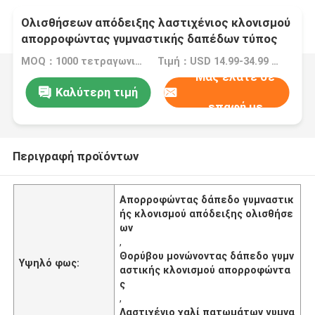
Ολισθήσεων απόδειξης λαστιχένιος κλονισμού
απορροφώντας γυμναστικής δαπέδων τύπος
χαλιών θορύβου μονώνοντας
MOQ：1000 τετραγωνικά μέτρα
Τιμή：USD 14.99-34.99 Square Meter
Μας ελάτε σε
Καλύτερη τιμή
επαφή με
Περιγραφή προϊόντων
Απορροφώντας δάπεδο γυμναστικ
ής κλονισμού απόδειξης ολισθήσε
ων
,
Θορύβου μονώνοντας δάπεδο γυμν
Υψηλό φως:
αστικής κλονισμού απορροφώντα
ς
,
Λαστιχένιο χαλί πατωμάτων γυμνα