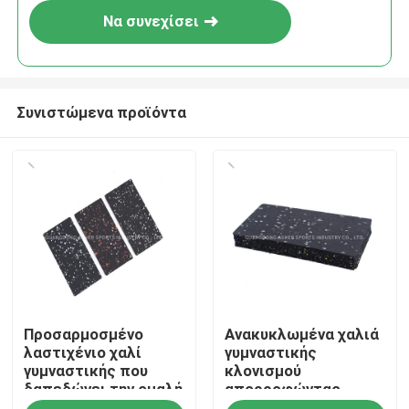
Να συνεχίσει
Συνιστώμενα προϊόντα
Αρχική
Προσαρμοσμένο
Ανακυκλωμένα χαλιά
Προϊόντα
λαστιχένιο χαλί
γυμναστικής
γυμναστικής που
κλονισμού
δαπεδώνει την ομαλή
απορροφώντας,
Βίντεο
επιφάνεια 40mm
αντιολισθητικό