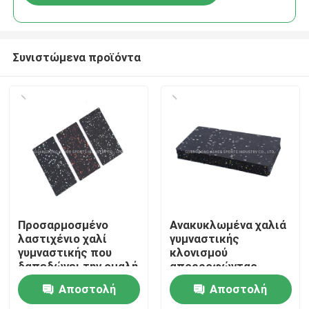
Συνιστώμενα προϊόντα
Αρχική
Προσαρμοσμένο
Ανακυκλωμένα χαλιά
λαστιχένιο χαλί
γυμναστικής
γυμναστικής που
κλονισμού
Προϊόντα
δαπεδώνει την ομαλή
απορροφώντας,
επιφάνεια 40mm
αντιολισθητικό
Αποστολή
Αποστολή
πάχος
15mm λαστιχένιο
Βίντεο
δάπεδο γυμναστικής