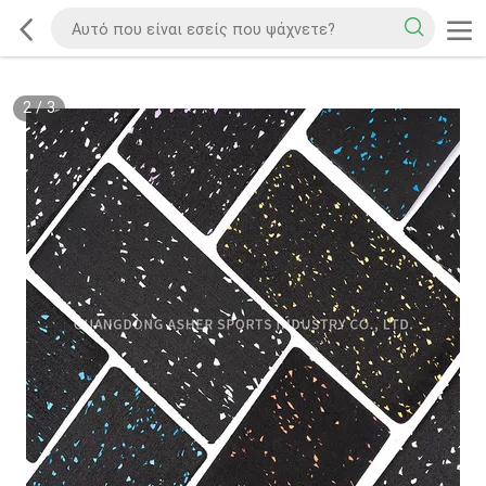
2
/
3